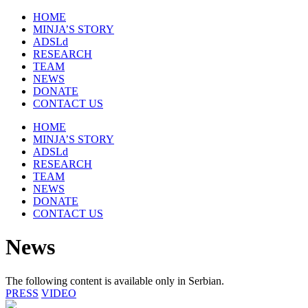
HOME
MINJA’S STORY
ADSLd
RESEARCH
TEAM
NEWS
DONATE
CONTACT US
HOME
MINJA’S STORY
ADSLd
RESEARCH
TEAM
NEWS
DONATE
CONTACT US
News
The following content is available only in Serbian.
PRESS
VIDEO